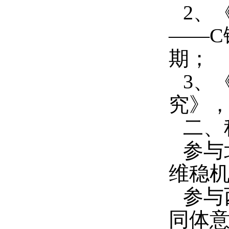
2、
——C
期；
3、
究》，
二、
参与
维稳机
参与
同体