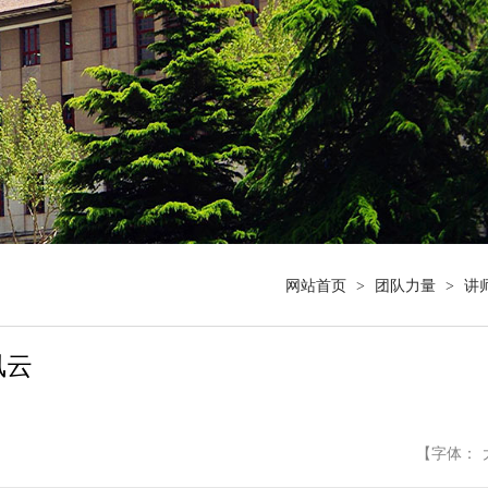
网站首页
>
团队力量
>
讲
凤云
【字体：