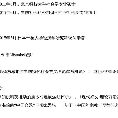
011
年
6
月，北京科技大学社会学专业硕士
015
年
6月，中国社会科公司研究生院社会学专业博士
015
年
5月 日本一桥大学经济学研究科访问学者
今 申博sunbet教师
毛泽东思想与中国特色社会主义理论体系概论》；《社会学概论
文
《知识精英推动的新乡村建设运动评析》，《现代妇女
·理论前沿
《韦伯的
“中国命题”与儒家思想——基于〈中国的宗教：儒教与道