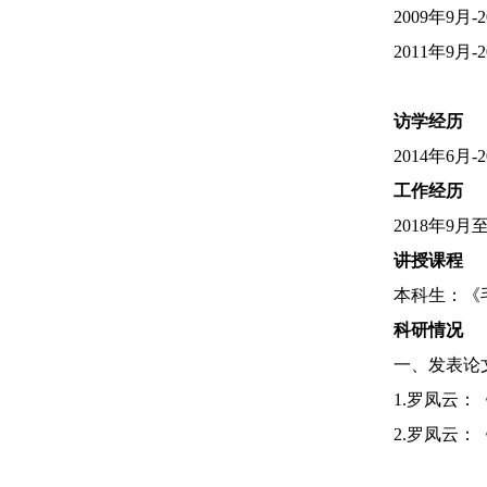
2009
年
9月-
2
2
011
年
9月-
2
访学经历
2014
年
6月-
2
工作经历
2018
年
9月至
讲授课程
本科生：《
科研情况
一、发表论
1.
罗凤云：
2
.
罗凤云：