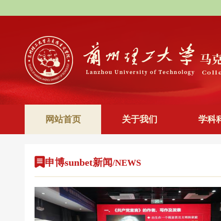
网站首页
关于我们
学科
申博sunbet新闻
/NEWS