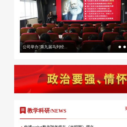
公司举办“第九届马列经...
教学科研
/NEWS