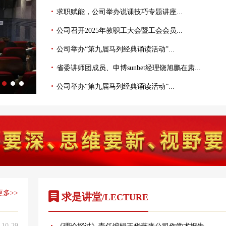
求职赋能，公司举办说课技巧专题讲座...
公司召开2025年教职工大会暨工会会员...
公司举办“第九届马列经典诵读活动”...
省委讲师团成员、申博sunbet经理饶旭鹏在肃...
公司举办第九届“马克思...
公司举办“第九届马列经典诵读活动”...
更多>>
求是讲堂
/LECTURE
10-29