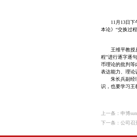
11月13日
本论》“交换过程
王维平教授
程”进行逐字逐
币理论的批判等
表达能力、理论
朱长兵副经
识，也要学习王
上一条：申博su
下一条：公司召