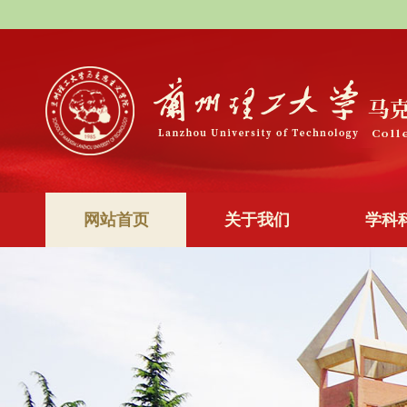
网站首页
关于我们
学科