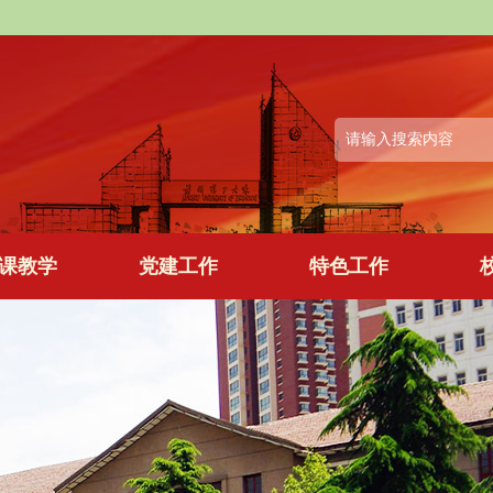
课教学
党建工作
特色工作