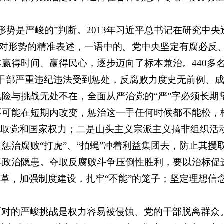
形势是严峻的”判断。2013年习近平总书记在研究中
字是对形势的精准表述，一语中的。党中央坚定有腐必反
赢得时间、赢得民心，逐步迈向了标本兼治。440多
处级干部严重违纪违法受到惩处，反腐败力度史无前例、
险与挑战无处不在，全面从严治党的“严”字必须长期
不可能在短期内改变，惩治这一手任何时候都不能松，
窃取党和国家权力；二是山头主义宗派主义搞非组织活
惩治腐败“打虎”、“拍蝇”冲着利益集团去，防止其攫
弭政治隐患。夺取反腐败斗争压倒性胜利，要以治标促
改革，加强制度建设，扎牢“不能”的笼子；坚定理想信
面对的严峻挑战是权力容易被侵蚀、党的干部脱离群众