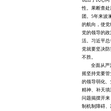
性。果断查处
团。5年来波
的航向，使党
党的领导的政
活。习近平总
党就要坚决防
不胜。
全面从严
摇坚持党要管
的领导弱化、
精神、补天填
问题揭摆开来
制机制障碍、