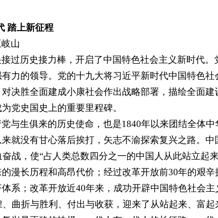
代
踏上新征程
王岐山
央接过历史接力棒，开启了中国特色社会主义新时代。
强有力的领导。党的十九大将习近平新时代中国特色社
，对决胜全面建成小康社会作出战略部署，描绘全面建
成为党史国史上的重要里程碑。
党与生俱来的历史使命，也是1840年以来团结全体中
从来就没有甘心落后挨打，矢志不渝探索复兴之路。中
血奋战，使“占人类总数四分之一的中国人从此站立起来
的漫长历程和高昂代价；经过改革开放前30年的艰辛
体系；改革开放近40年来，成功开辟中国特色社会主
煌、曲折与胜利、付出与收获，迎来了从站起来、富起