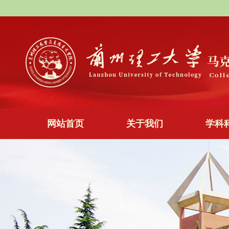
网站首页
关于我们
学科