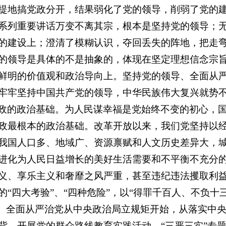
提地搞党政分开，结果弱化了党的领导，削弱了党的
系列重要讲话万变不离其宗，根本是坚持党的领导；
的建设上；澄清了模糊认识，夺回丢失的阵地，把走
的领导是具体的不是抽象的，体现在坚定理想信念宗
鲜明的价值观和政治导向上。坚持党的领导、全面从严
牢牢坚持中国共产党的领导，中华民族伟大复兴就势
政的政治基础。为人民谋幸福是党始终不变的初心，
政最根本的政治基础。改革开放以来，我们党坚持以
我国人口多、地域广、资源禀赋和人文历史差异大，
进化为人民日益增长的美好生活需要和不平衡不充分
义、享乐主义和奢靡之风严重，甚至违纪违法攫取利
的“四大考验”、“四种危险”，以“得罪千百人、不负
性。全面从严治党从中央政治局立规矩开始，从落实中
背。开展党的群众路线教育实践活动、“三严三实”专