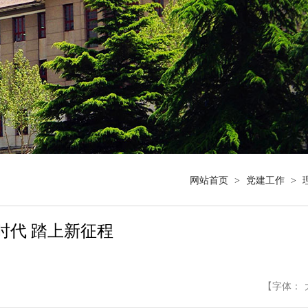
网站首页
>
党建工作
>
时代 踏上新征程
【字体：