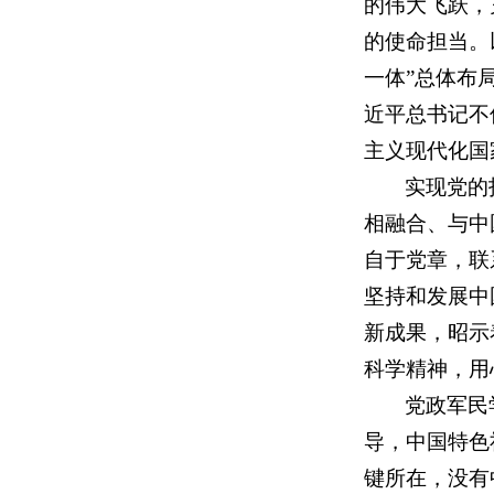
的伟大飞跃，
的使命担当。
一体”总体布
近平总书记不
主义现代化国
实现党的
相融合、与中
自于党章，联
坚持和发展中
新成果，昭示
科学精神，用
党政军民
导，中国特色
键所在，没有