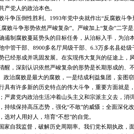
共产党人的政治本色。
败斗争压倒性胜利。1993年党中央就作出“反腐败斗争
反腐败斗争形势依然严峻复杂”。严峻加上“复杂”二
确遏制腐败蔓延势头的目标任务，从治标入手，为治本
他中管干部、8900多名厅局级干部、6.3万多名县
势已经形成并巩固发展。在实现伟大复兴的征途上，风
清醒，深刻认识依然严峻复杂的形势是长期形成的、
”。政治腐败是最大的腐败，一是结成利益集团，妄图
行具有许多新的历史特点的伟大斗争，重要方面就是，
；严肃党内政治生活冲着山头主义和宗派主义去，消
，持续保持高压态势，强化“不敢”的威慑；全面深化
，选对人用好人，培育“不想”的自觉。
国家自我监督，破解历史周期率。我们党长期执政，