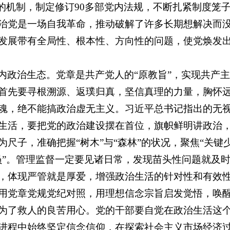
”的机制，制定修订90多部党内法规，不断扎紧制度
治党是一场自我革命，推动破解了许多长期想解决而
发展带有全局性、根本性、方向性的问题，使党焕发出
内政治生态。党章是共产党人的“原教旨”，实现共产
首先要寻根溯源、返璞归真，坚信真理的力量，胸怀
魂，绝不能搞政治虚无主义。习近平总书记指出的无视
生活，要把党的政治建设摆在首位，旗帜鲜明讲政治
为尺子，准确把握“树木”与“森林”的状况，聚焦“关键
员”。管理监督一定要见诸日常，发现苗头性问题就及
，体现严管就是厚爱，增强政治生活的针对性和有效
用党章党规党纪对照，用理想信念宗旨启发觉悟，唤
为了救人的良苦用心。党的干部要自觉在政治生活这
进程中始终坚定信念信仰，在探索社会主义市场经济