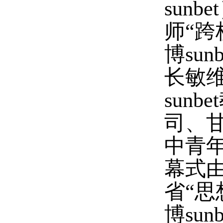
sunb
师
“
跨
博su
长敏维
sun
司、甘
中青
幕式由
省“
博su