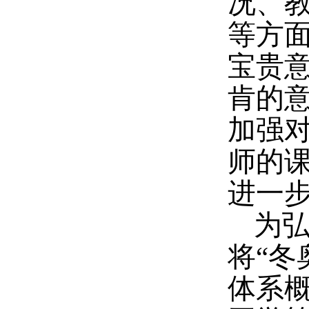
况、
等方
宝贵
肯的
加强
师的
进一
为
将“
体系