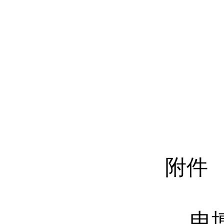
附件
申博