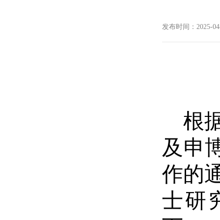
发布时间：2025-04-0
根
及申博
作的
士研