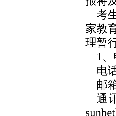
报将
考
家教
理暂
1
、
电
邮
通
sunbet