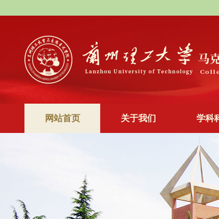
网站首页
关于我们
学科