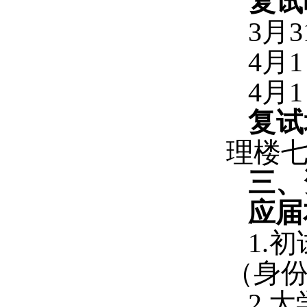
复试
3
月
3
4
月
1
4
月
1
复试
理楼七楼
三、
应届
1.
初
（身
2.
大