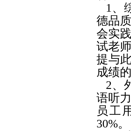
1
、
德品
会实
试老
提与
成绩
2
、
语听
员工
30%
。