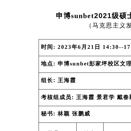
2021
申博sunbet
级硕
（马克思主义
时间
: 2023
年
6
月
21
日
14:30--17
地点
:
申博sunbet彭家坪校区文
组长
:
王海霞
考核组成员
:
王海霞 景君学 戴春
秘书
:
林颖 张鹏威