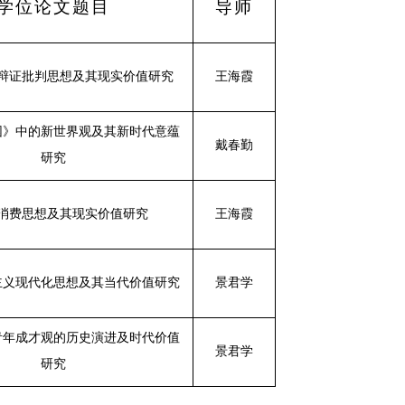
学位论文题目
导师
辩证批判思想及其现实价值研究
王海霞
困》中的新世界观及其新时代意蕴
戴春勤
研究
消费思想及其现实价值研究
王海霞
主义现代化思想及其当代价值研究
景君学
青年成才观的历史演进及时代价值
景君学
研究