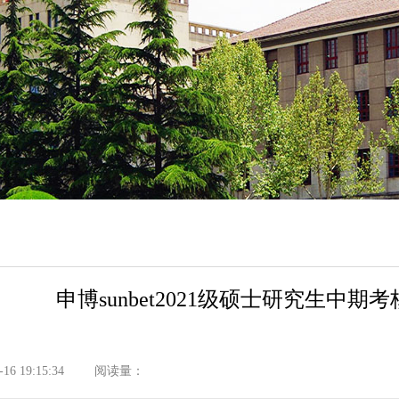
申博sunbet2021级硕士研究生
6 19:15:34
阅读量：