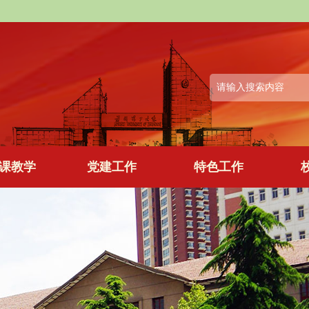
课教学
党建工作
特色工作