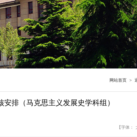
网站首页
>
中期考核安排（马克思主义发展史学科组）
【字体：