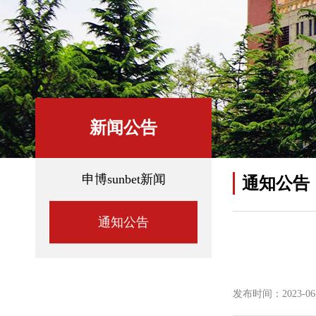
新闻公告
申博sunbet新闻
通知公告
通知公告
发布时间：2023-06-1