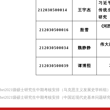
习近
212030500014
王宇杰
传统
研究
《河
212030500016
殷雪
伟大
212030500034
魏静静
212030500039
谭博熙
nbet2021级硕士研究生中期考核安排（马克思主义发展史学科组
nbet2021级硕士研究生中期考核安排（中国近现代史基本问题研