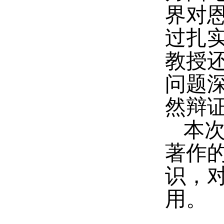
界对
过扎
教授
问题
然辩
本
著作
识，
用。