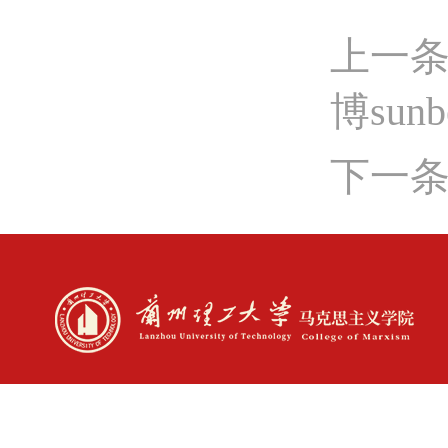
上一
博sun
下一条