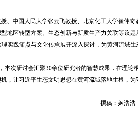
教授、中国人民大学张云飞教授、北京化工大学崔伟奇
源型地区转型方案、生态创新与新质生产力关联等议题
治理实践痛点与文化传承展开深入探讨，为黄河流域生
出，本次研讨会汇聚
30余位研究者的智慧成果，在理论
契机，让习近平生态文明思想在黄河流域落地生根，为
撰稿：姬浩浩