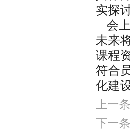
实探
会
未来
课程
符合
化建
上一条
下一条