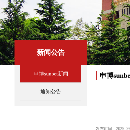
新闻公告
申博sunbet新闻
申博sunb
通知公告
发布时间：2025-09-1