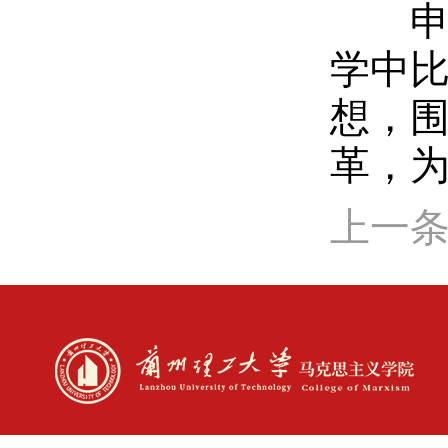
申博s
学中
想，
革，
上一条