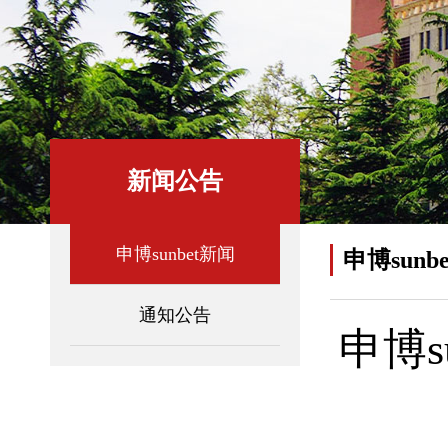
新闻公告
申博sunbet新闻
申博sunb
通知公告
申博