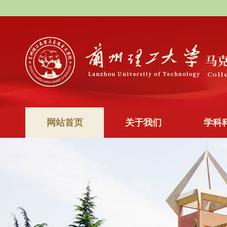
网站首页
关于我们
学科