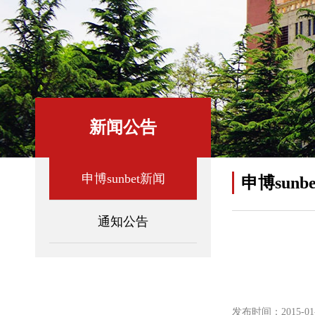
新闻公告
申博sunbet新闻
申博sunb
通知公告
发布时间：2015-01-2