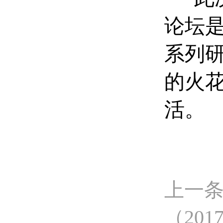
论坛
系列
的火
活。
上一条
（20