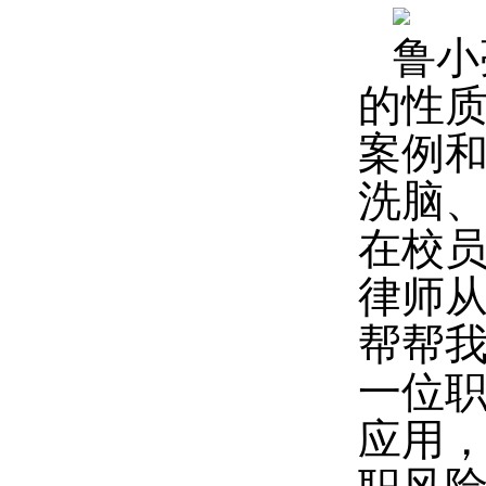
鲁小
的性
案例
洗脑
在校
律师
帮帮我
一位
应用