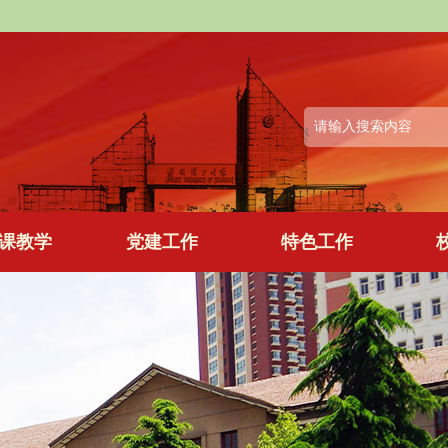
课教学
党建工作
特色工作