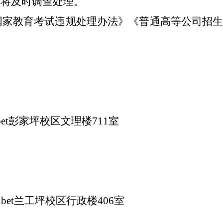
报将及时调查处理。
国家教育考试违规处理办法》《普通高等公司招
et
彭家坪校区
文理楼
711
室
nbet兰工坪校区行政楼
406
室