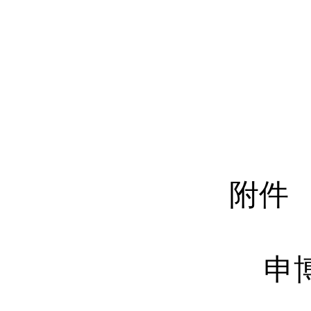
附件
申博