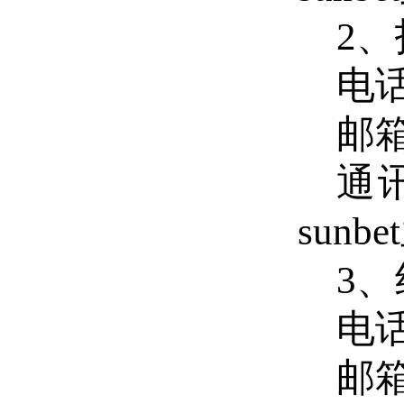
2
、
电
邮
通
sun
3
、
电
邮