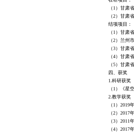
（
1）甘肃
（
2）甘肃省
结项项目：
（
1）甘肃
（
2）兰州市
（
3）甘肃省
（
4）甘肃
（
5）甘肃
四、获奖
1.科研获奖
（
1）《星
2.教学获奖
（
1）2019
（
2）20
（
3）20
（
4）2017