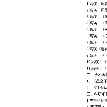
1.高瑛，周
2.高瑛，周
3.高瑛
：
《
4.高瑛：
5.高瑛
：《
6.高瑛：《
7.高瑛：
8.高瑛《
9.高瑛：
10.
高瑛：《
11.
高瑛：《
二、
学术
著
1、《星空
2、《社会
三、
科研项
1.主持科研
在研项目：