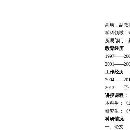
高瑛
，
副教
学科领域：
所属部门：
教育经历
1997——
2001——20
工作经历
2004——2
2013——至
讲授课程：
本科生：《
研究生：《
科研情况
一、论文