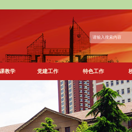
课教学
党建工作
特色工作