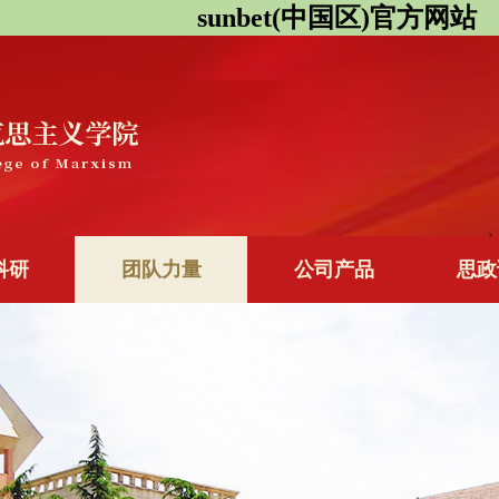
sunbet(中国区)官方网站
科研
团队力量
公司产品
思政