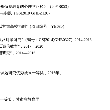
值观教育的心理学路径》（20YB053）
GS[2019]GHBZ126）
甘肃高校为例”（项目编号：YB080）
”（编号：GS[2014]GHB0327）2014-2018
教育”，2017—2020
”，2014—2016
题研究优秀成果一等奖，2016年。
赛一等奖，甘肃省教育厅