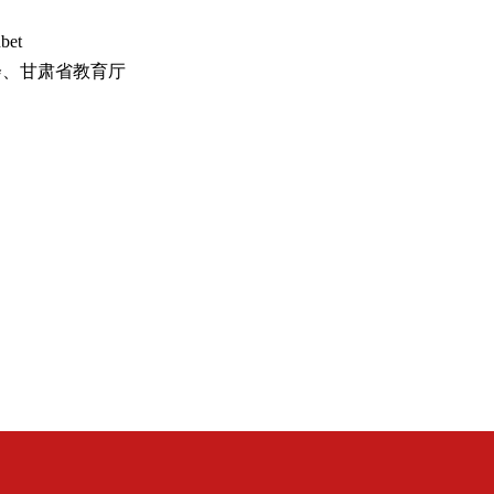
et
会、甘肃省教育厅