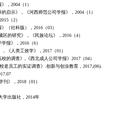
报》，
2004（1）
养的启示》，《河西师范公司学报》，
2004（1）
015（2）
（社科版），2016（03）
藏区的研究》，《
民族论坛》
，
20
16
（
4）
学学报》，
2016（6）
《人类工效学》，2017（01）
高校的调查》
,
《西北成人公司学报》
2017（04）
在校老员工的实证调查
》
.创新与创业教育，2017,(06).
7.07
》，2018（01）
学出版社，2014年