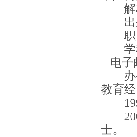
解
出生
职
学科
电子
办公
教育经
1
2
士。