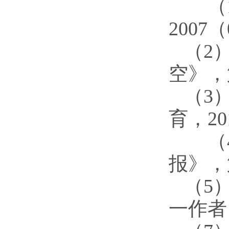
（
2007
（
2
空》，
（
3
育，20
（
报》，
（
5
一作者，