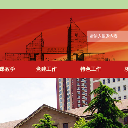
课教学
党建工作
特色工作