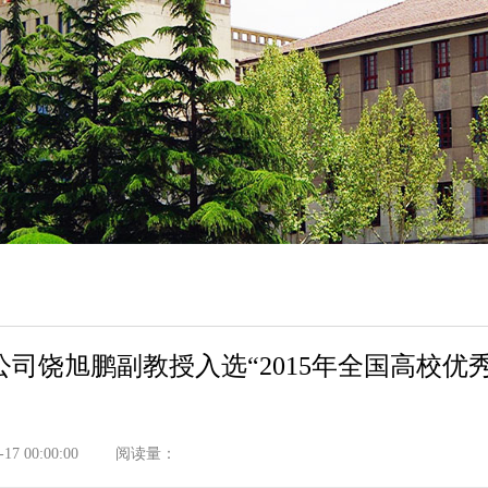
公司饶旭鹏副教授入选“2015年全国高校
7 00:00:00
阅读量：