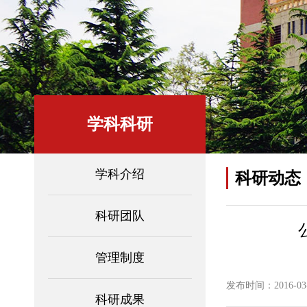
学科科研
学科介绍
科研动态
科研团队
管理制度
发布时间：2016-03-1
科研成果