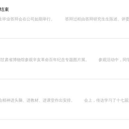
满结束
硕士研究生毕业答辩会在公司如期举行。 答辩过程由答辩研究生生陈述、评
余人来到甘肃省博物馆参观辛亥革命百年纪念专题图片展。 参观活动中，同
全会精神进头脑、进教材、进课堂作出安排。 会上，传达学习了十七届