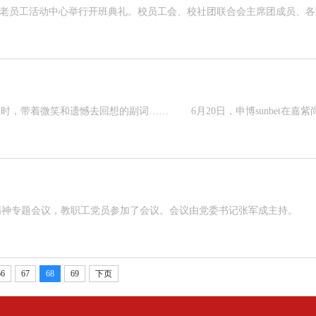
西校区老员工活动中心举行开班典礼。校员工会、校社团联合会主席团成员、
，带着微笑和遗憾去回想的副词…… 6月20日，申博sunbet在嘉紫
党代会精神专题会议，教职工党员参加了会议。会议由党委书记张军成主持。
66
67
68
69
下页