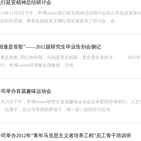
践行延安精神总结研讨会
011年11月9日下午，申博sunbet践行延安精神总结研讨会在公司会
副部长田波、教务处副处长王继红等应邀参加了研讨会，会...
“相逢是首歌”——2012届研究生毕业告别会侧记
逢是首歌, 同行你和我；分别是明天的路，思念是生命的火… 2012年6月7
行。申博sunbet经理黎志强教授，兰州...
公司举办首届趣味运动会
11月21日下午，申博sunbet研究生首届趣味运动会在本部田径场举行
比赛中，在公司导师的带领下，研一研二的同学们分为...
公司举办2012年“青年马克思主义者培养工程”员工骨干培训班