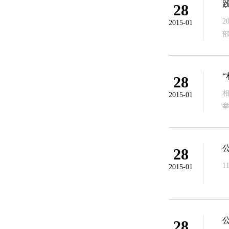
28
2
2015-01
部
28
相
2015-01
举
28
2015-01
28