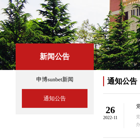
新闻公告
申博sunbet新闻
通知公告
通知公告
26
党
2022-11
办