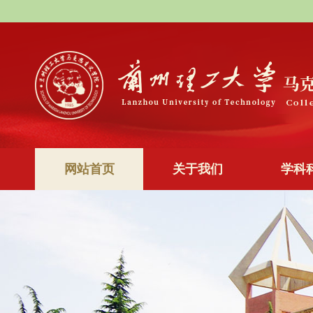
网站首页
关于我们
学科