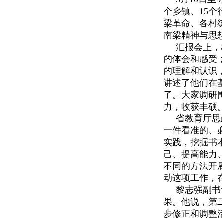
个乡镇、15
梁革命、各村
南梁精神与思
汇报会上，杨
的体会和感受
的理解和认识
讲述了他们在
了。大家调研
力，收获丰硕
省教育厅思政
一件看准的、
实践，挖掘书
己、提高能力
不同的方法开
动这项工作，
黎志强副书记
果。他说，第
步修正和调整