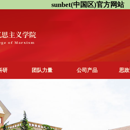
sunbet(中国区)官方网站
科研
团队力量
公司产品
思政