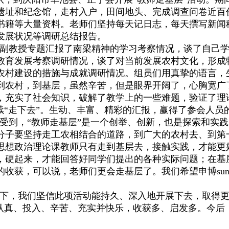
命遗址和纪念馆，走村入户，田间地头、完成调查问卷近百
书籍等大量资料。老师们坚持每天记日志，每天撰写新闻
发展状况等调研总结报告。
副教授专题汇报了南梁精神的学习考察情况，谈了自己学
教育发展考察调研情况，谈了对当前发展农村文化，形成
农村建设的措施与成就调研情况。组员们用真挚的语言，
到农村，到基层，虽然辛苦，但是眼界开阔了，心胸宽广
，充实了社会知识，破解了教学上的一些难题，验证了理
续“走下去”。生动、丰富、精彩的汇报，赢得了参会人员
到，“教师走基层”是一个创举、创新，也是探索和实践
分子要坚持走工农相结合的道路，到广大的农村去、到第
思想政治理论课教师只有走到基层去，接触实践，才能更
，硬起来，才能回答好同学们提出的各种实际问题；在基
获，可以说，老师们更会走基层了。我们希望申博sunb
下，我们坚信此项活动能持久、深入地开展下去，取得更
认真、投入、辛苦、充实并快乐，收获多、启发多。今后