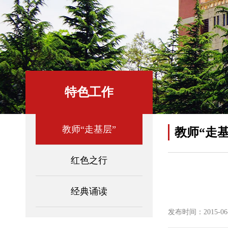
特色工作
教师“走基层”
教师“走基
红色之行
经典诵读
发布时间：2015-06-1