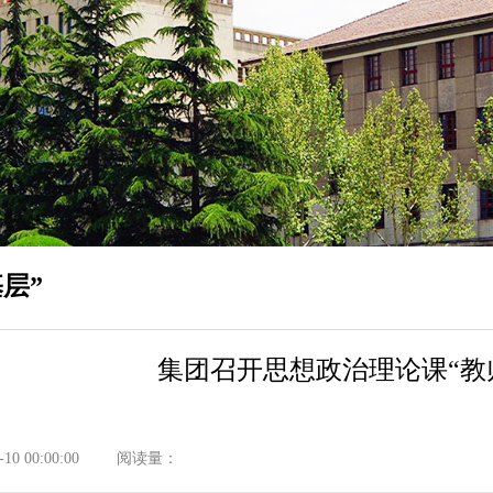
层”
集团召开思想政治理论课“教
0 00:00:00
阅读量：