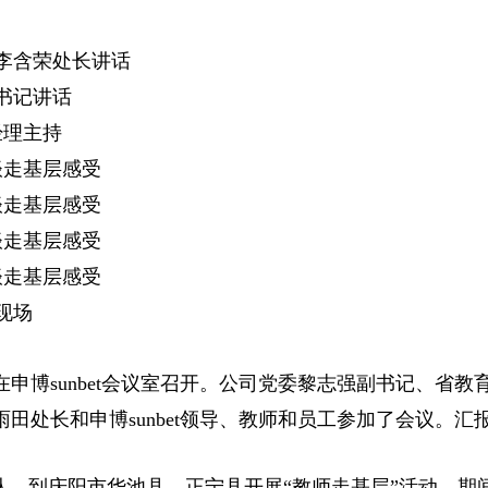
李含荣处长讲话
书记讲话
经理主持
谈走基层感受
谈走基层感受
谈走基层感受
谈走基层感受
现场
在申博sunbet会议室召开。公司党委黎志强副书记、省教
处长和申博sunbet领导、教师和员工参加了会议。汇
理带队，到庆阳市华池县、正宁县开展“教师走基层”活动。期