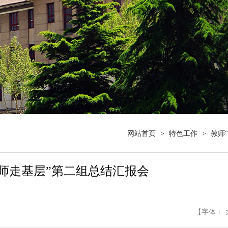
网站首页
>
特色工作
>
教师
师走基层”第二组总结汇报会
【字体：