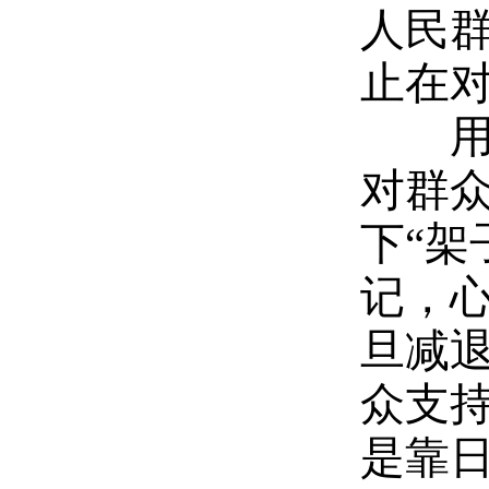
人民
止在
用情
对群
下“架
记，
旦减
众支
是靠