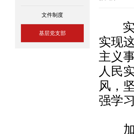
文件制度
基层党支部
实现
主义
人民
风，
强学
加强