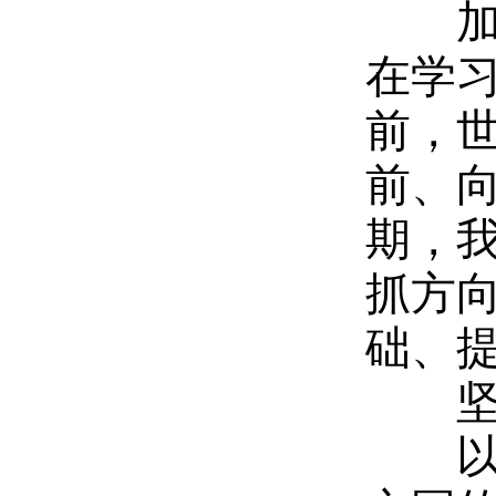
加强
在学
前，
前、
期，
抓方
础、
坚持
以学