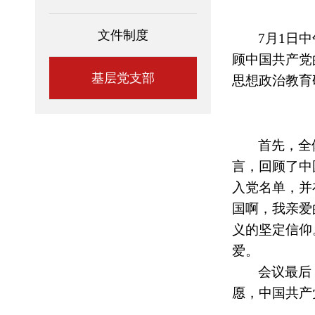
文件制度
7月1日
顾中国共产党
基层党支部
思想政治教育
首先，全
言，回顾了中
入党名单，并
国啊，我亲爱
义的坚定信仰
爱。
会议最后
愿，中国共产