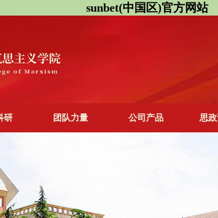
sunbet(中国区)官方网站
科研
团队力量
公司产品
思政