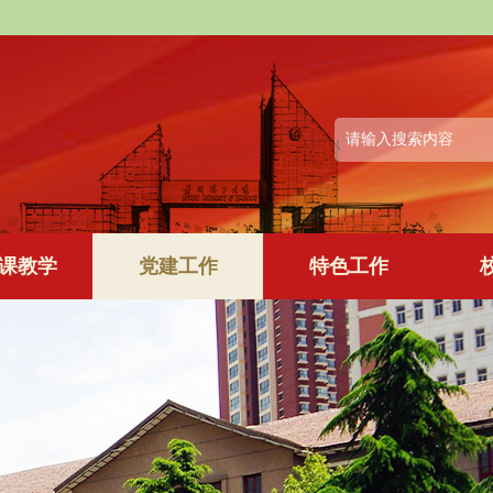
课教学
党建工作
特色工作