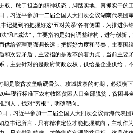
进取、敢于担当的精神状态，脚踏实地、真抓实干的
8日，习近平参加十二届全国人大四次会议湖南代表团
总书记提到的把握好这‘五对关系’各有侧重，为推进供
加法”和“减法”，主要指的是如何调整结构，进行创新
而供给管理更强调长远；把握好力度和节奏，主要围
盾和次要矛盾，主要指的是改革的着力点，当前主要
系，主要针对的是政府简政放权，供给是企业供给，
”时期是脱贫攻坚啃硬骨头、攻城拔寨的时期，必须横
020年现行标准下农村牧区贫困人口全部脱贫，贫困
准到人，找对“穷根”，明确靶向。
10日，习近平参加十二届全国人大四次会议青海代表团
如总书记所言，只有精准定位才能把握航向，主动作
中，只有做到精准，才能彻底实现脱贫目标，这具体