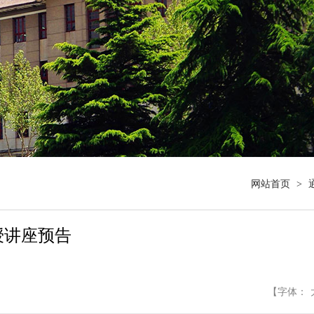
网站首页
>
授讲座预告
【字体：