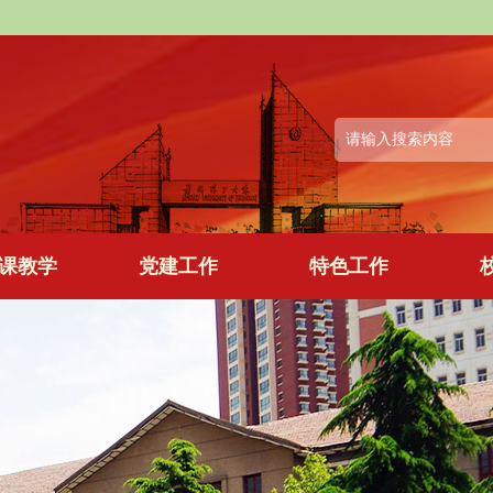
课教学
党建工作
特色工作