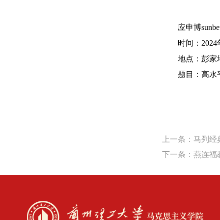
应申博sun
时间：2024
地点：彭家
题目：高水
上一条：马列经
下一条：燕连福