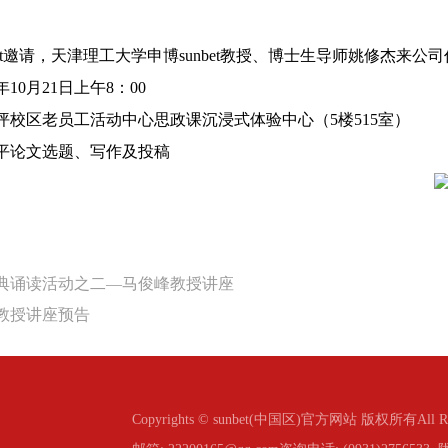
bet邀请，天津理工大学申博sunbet教授、博士生导师姚修杰
来公司
年10月21日上午8：00
坪校区老员工活动中心思政课沉浸式体验中心（5楼
515室
）
平论文选题、写作及投稿
典诵读活动之二—马俊峰教授讲座
教授讲座预告
Copyrights © sunbet(中国区)官方网站 版权所有All Righ