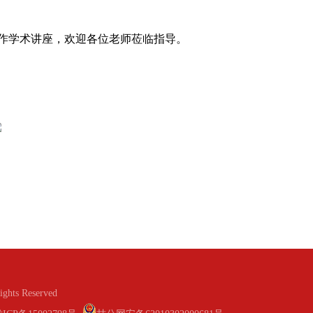
作学术讲座，欢迎各位老师莅临指导。
ts Reserved