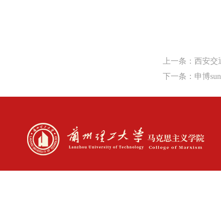
上一条：西安交通
下一条：申博su