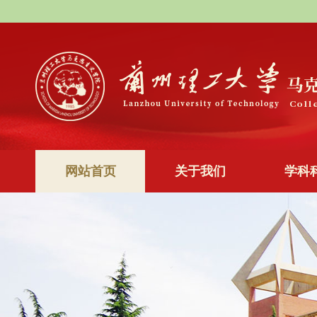
网站首页
关于我们
学科