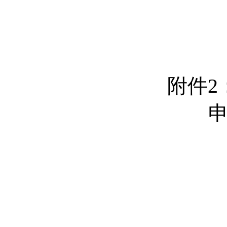
附件
2
申