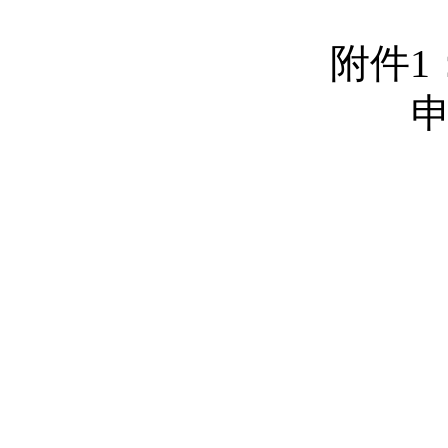
附件
1
申