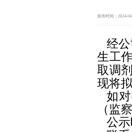
发布时间：2024-04-1
经公
生工
取调
现将
如对
（监
公示