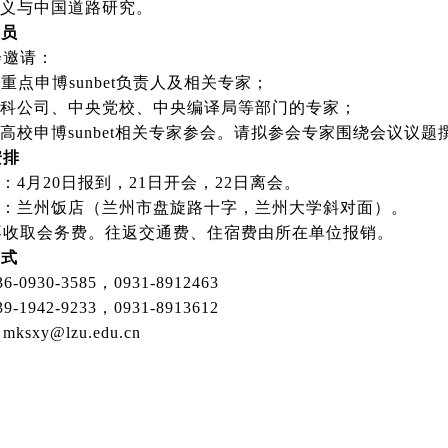
义与中国道路研究。
人员
会邀请：
重点申博sunbet负责人及相关专家；
科公司、中央党校、中央编译局等部门的专家；
高校申博sunbet相关专家参会。请拟参会专家围绕会议议
安排
：
4
月
20
日报到，
21
日开会，
22
日离会。
：兰州饭店（兰州市盘旋路十字，兰州大学斜对面）。
不收取会务费。往返交通费、住宿费由所在单位报销。
式
36-0930-3585
，
0931-8912463
39-1942-9233
，
0931-8913612
：
mksxy@lzu.edu.cn