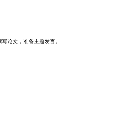
题撰写论文，准备主题发言。