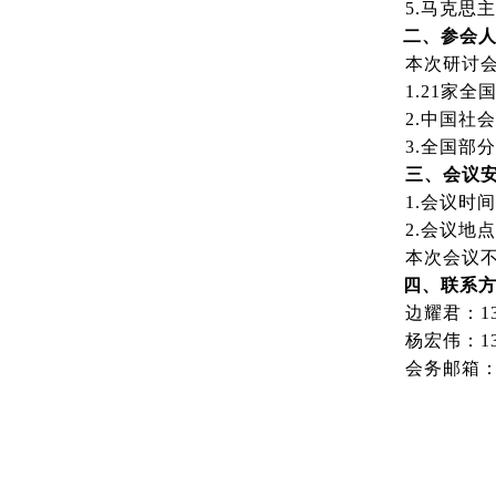
5.
马克思主
二、参会
本次研讨
1.21
家全国
2.
中国社会
3.
全国部分
三、会议
1.
会议时间
2.
会议地点
本次会议
四、联系方
边耀君：
1
杨宏伟：
1
会务邮箱