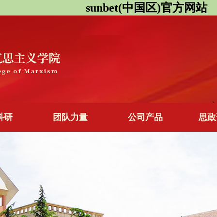
sunbet(中国区)官方网站
科研
团队力量
公司产品
思政