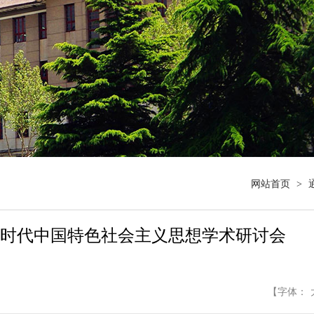
网站首页
>
新时代中国特色社会主义思想学术研讨会
【字体：