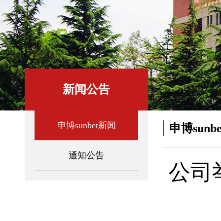
新闻公告
申博sunbet新闻
申博sunb
通知公告
公司