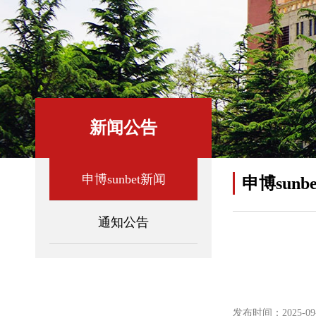
新闻公告
申博sunbet新闻
申博sunb
通知公告
发布时间：2025-09-0