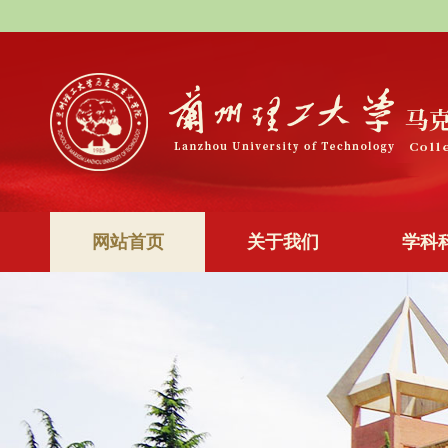
网站首页
关于我们
学科