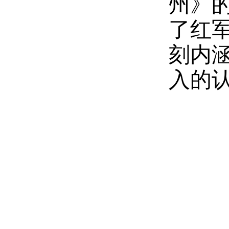
州》
了红
刻内
入的