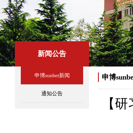
新闻公告
申博sunbet新闻
申博sunb
通知公告
【研