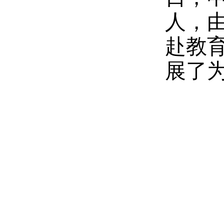
人，
赴教
展了