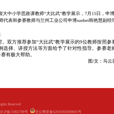
小学思政课教师“大比武”教学展示，7月15日，申博su
、教师代表和参赛教师与兰州工业公司申博sunbet韩艳慧副
。双方推荐参加“大比武”教学展示的9位教师按照参
例选择、讲授方法等方面给予了针对性指导。参赛老
备赛有极大帮助。
图/文：马云
ts Reserved
ICP备15002798号
甘公网安备62010302000681号