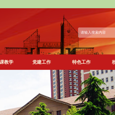
课教学
党建工作
特色工作