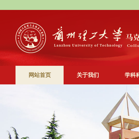
网站首页
关于我们
学科