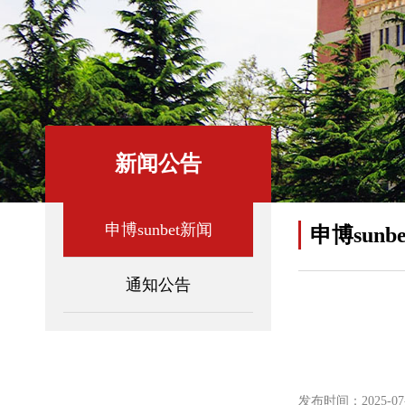
新闻公告
申博sunbet新闻
申博sunb
通知公告
发布时间：2025-07-0