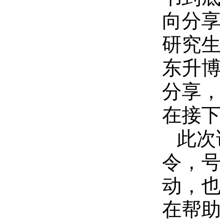
向分享
研究
东升
分享
在接
此次讲
令，号
动，也
在帮助