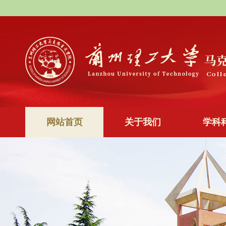
网站首页
关于我们
学科