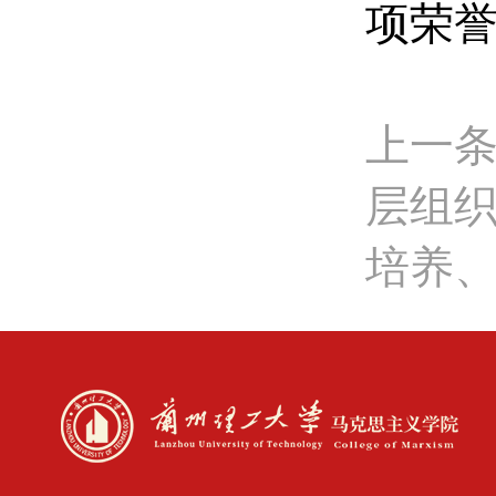
项荣
上一条
层组
培养