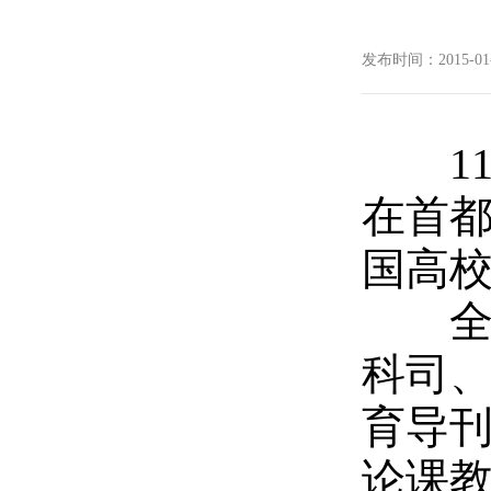
发布时间：2015-01-2
11月
在首都
国高校
全国
科司
育导
论课教