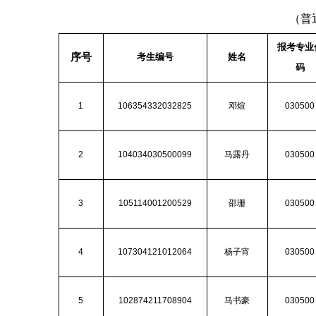
（普
报考专业
序号
考生编号
姓名
码
1
106354332032825
邓煊
030500
2
104034030500099
马露丹
030500
3
105114001200529
邵珊
030500
4
107304121012064
杨子宵
030500
5
102874211708904
马书豪
030500