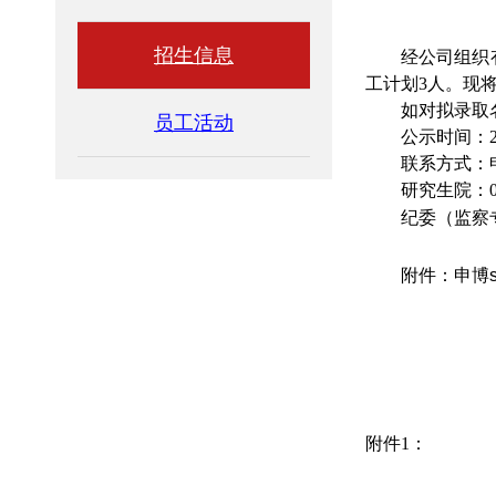
招生信息
经公司组织
工计划
3
人。现
如对拟录取
员工活动
公示时间：
联系方式：申
研究生院：
纪委（监察
附件：申博su
附件
1
：