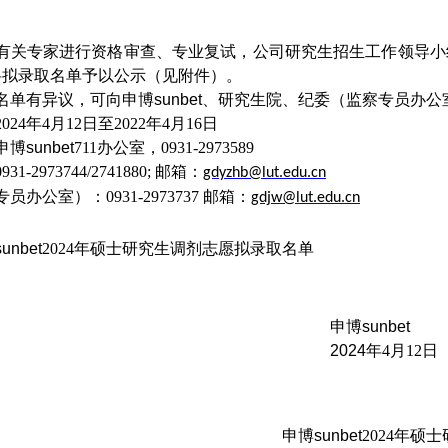
有关专家进行资格审查、专业复试，公司研究生招生工作领导小
将拟录取名单予以公示（见附件）。
名单有异议，可向申博sunbet、研究生院、纪委（监察专员办公
2024
年
4
月
12
日至
2022
年
4
月
16
日
博sunbet
711
办公室，
0931-2973589
0931-2973744/2741880;
邮箱：
gdyzhb@lut.edu.cn
专员办公室）：
0931-2973737
邮箱：
gdjw@lut.edu.cn
nbet
2024
年硕士研究生调剂志愿拟录取名单
申博sunbet
2024
年
4
月
12
日
申博sunbet
2024
年硕士