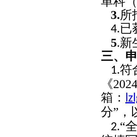
单科
3.
所
已
4.
5
.
新
三、
符
1.
《
202
箱：
l
分”，
“
2.