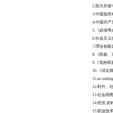
2.部大开发中的
3.中国放弃对日
4.中国共产党第
5.《必须考虑环
6.社会主义发展
7.理论创新原则
8.《民族、宗教
9.《党的民族、
10.《试论我国
11.ao zedong’
12.时代，社
13.社会弱势群体的
14.经济,农村
15.职业技术