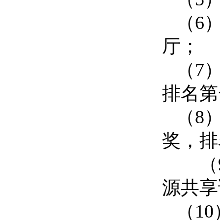
（
6
厅；
（
7
排名第
（
8
奖，排
（
源共享
（
10