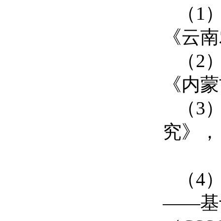
（
1
《云南
（
2
《内蒙
（
3
究》，
（
4
——基