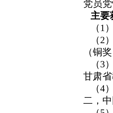
党员党
主要
（
1
（
2
（铜奖
（
3
甘肃省
（
4
二，中
（
5