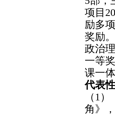
5部，
项目2
励多项
奖励。
政治理
一等
课一
代表
（1）
角》，