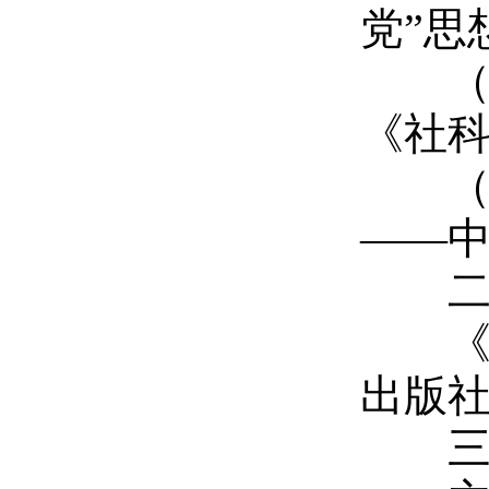
党”思
（1
《社科
（1
——中
二、
《当
出版社
三、