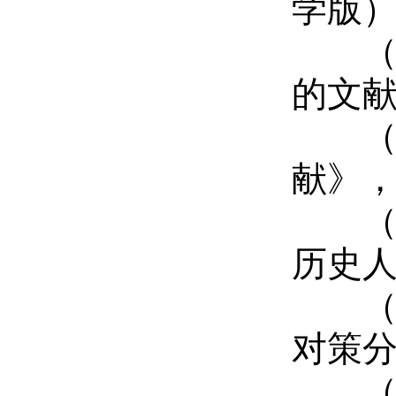
学版）
（3
的文献
（4
献》，
（5
历史人
（6
对策分
（7