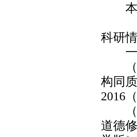
本科
科研
一
（1
构同
2016
（2
道德