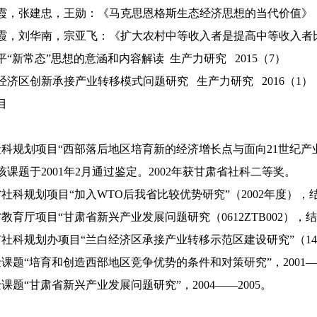
，张建忠，王勋：《马克思恩格斯生态经济思想的当代价值》，《
，刘华南，宗亚飞：《扩大农村中等收入者是提高中等收入者比重
新常态”思想的意涵和内容解读 生产力研究 2015（7）
济区创新承接产业转移模式问题研究 生产力研究 2016（1）
目
划项目“西部落后地区培育新的经济增长点与面向21世纪产业升级问
1。该课题于2001年2月通过鉴定。2002年获甘肃省社科二等奖。
规划项目“加入WTO后我省比较优势研究”（2002年度），结项（证书
厅项目“甘肃省新兴产业发展问题研究（0612ZTB002），结项。
规划办项目“兰白经济区承接产业转移示范区建设研究”（14-043
“培育和创造西部地区竞争优势的条件和对策研究”，2001——
“甘肃省新兴产业发展问题研究”，2004——2005。