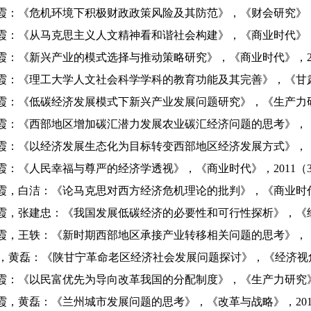
：《危机环境下积极财政政策风险及其防范》，《财会研究》，20
：《从马克思主义人文精神看和谐社会构建》，《商业时代》，20
：《新兴产业的模式选择与推动策略研究》，《商业时代》，20
：《理工大学人文社会科学学科的教育功能及其完善》，《甘肃科
：《低碳经济发展模式下新兴产业发展问题研究》，《生产力研究
：《西部地区增加碳汇潜力发展农业碳汇经济问题的思考》，《前
：《以经济发展生态化为目标转变西部地区经济发展方式》，《未
：《人民幸福与尊严的经济学透视》，《商业时代》，2011（3
，白洁：《论马克思对西方经济危机理论的批判》，《商业时代》，
，张建忠：《我国发展低碳经济的必要性和可行性探析》，《经济
，王轶：《新时期西部地区承接产业转移相关问题的思考》，《改
霞，黄磊：《陕甘宁革命老区经济社会发展问题探讨》，《经济视角
：《以民富优先为导向改革我国的分配制度》，《生产力研究》，
，黄磊：《兰州城市发展问题的思考》，《改革与战略》，201