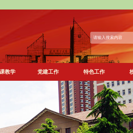
课教学
党建工作
特色工作