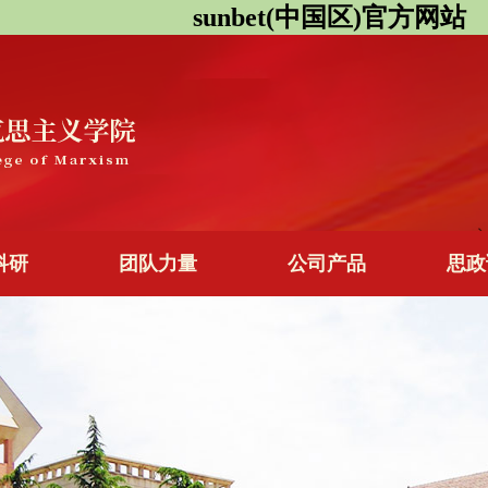
sunbet(中国区)官方网站
科研
团队力量
公司产品
思政